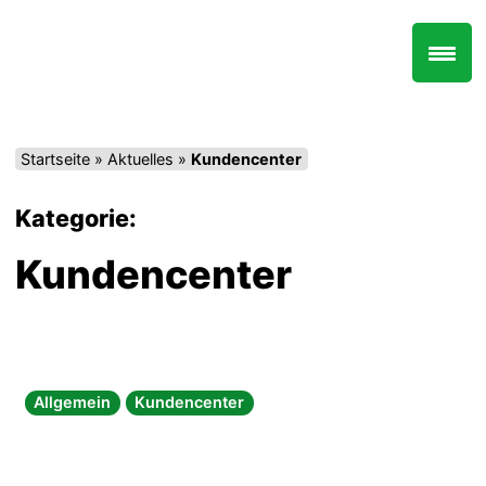
Zum
Inhalt
springen
Startseite
»
Aktuelles
»
Kundencenter
Kategorie:
Kundencenter
Allgemein
Kundencenter