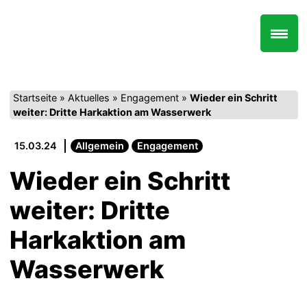
Zum
Inhalt
springen
Startseite
»
Aktuelles
»
Engagement
»
Wieder ein Schritt
weiter: Dritte Harkaktion am Wasserwerk
15.03.24
Allgemein
Engagement
Wieder ein Schritt
weiter: Dritte
Harkaktion am
Wasserwerk