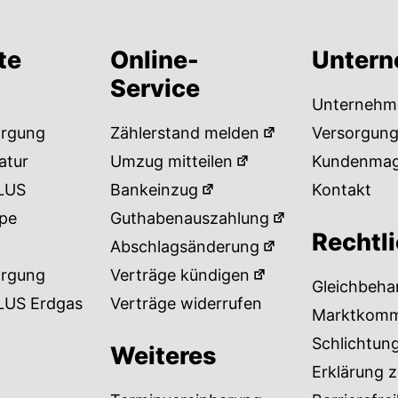
te
Online-
Unter
Service
Unternehm
orgung
Zählerstand melden
Versorgung
atur
Umzug mitteilen
Kundenmag
LUS
Bankeinzug
Kontakt
pe
Guthabenauszahlung
Rechtl
Abschlagsänderung
orgung
Verträge kündigen
Gleichbeha
LUS Erdgas
Verträge widerrufen
Marktkomm
Schlichtun
Weiteres
Erklärung z