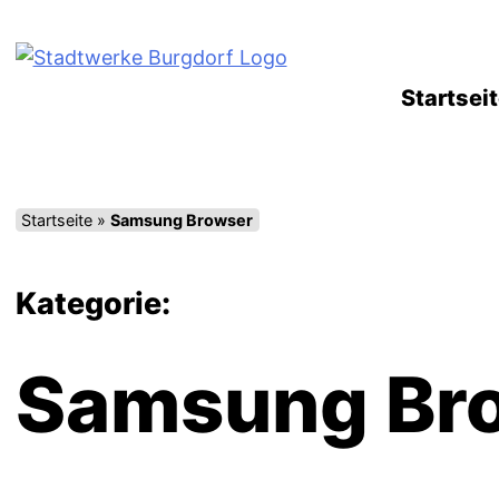
Zum
Inhalt
springen
Startsei
Startseite
»
Samsung Browser
Kategorie:
Samsung Br