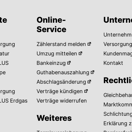
te
Online-
Unter
Service
Unternehm
orgung
Zählerstand melden
Versorgung
atur
Umzug mitteilen
Kundenmag
LUS
Bankeinzug
Kontakt
pe
Guthabenauszahlung
Rechtl
Abschlagsänderung
orgung
Verträge kündigen
Gleichbeha
LUS Erdgas
Verträge widerrufen
Marktkomm
Schlichtun
Weiteres
Erklärung z