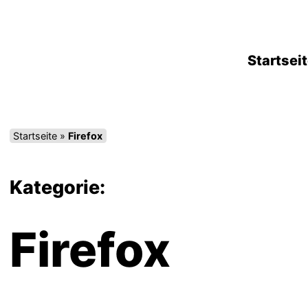
Zum
Inhalt
springen
Startsei
Startseite
»
Firefox
Kategorie:
Firefox